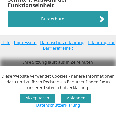
Funktionseinheit
Bürgerbüro
Links zur Hilfe, Impressum, Datenschutzerklärung, Erklärun
Hilfe
Impressum
Datenschutzerklärung
Erklärung zur
Barrierefreiheit
Öffnet im Dialogfenster.
Ihre Sitzung läuft aus in
24
Minuten
Hauptregion der Seite anspr
Diese Website verwendet Cookies - nähere Informationen
dazu und zu Ihren Rechten als Benutzer finden Sie in
unserer Datenschutzerklärung.
Datenschutzerklärung