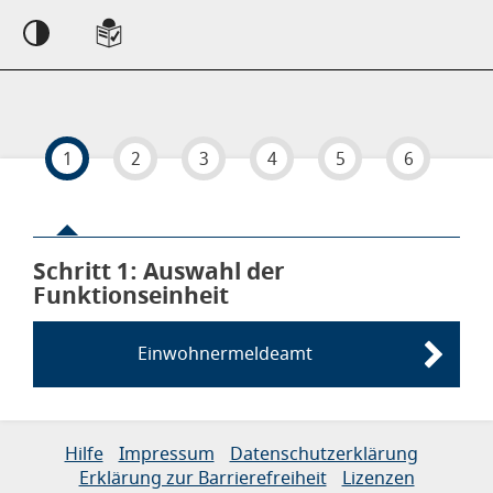
Einstellungen
1
2
3
4
5
6
Schritt 1
von 6
: Auswahl der
Funktionseinheit
Einwohnermeldeamt
Links zur Hilfe, Impressum, Datenschutzerklärung, Erklärun
Hilfe
Impressum
Datenschutzerklärung
Erklärung zur Barrierefreiheit
Lizenzen