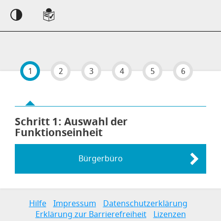
Einstellungen
1
2
3
4
5
6
Schritt 1
von 6
: Auswahl der
Funktionseinheit
Bürgerbüro
Links zur Hilfe, Impressum, Datenschutzerklärung, Erklärun
Hilfe
Impressum
Datenschutzerklärung
Erklärung zur Barrierefreiheit
Lizenzen