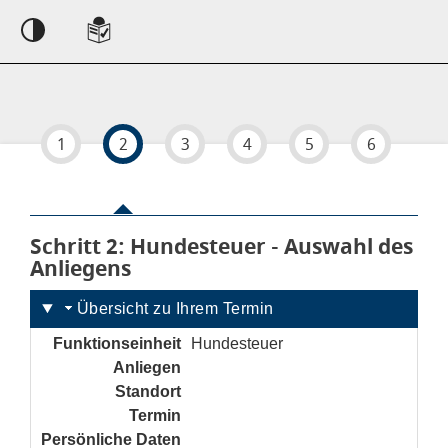
Einstellungen
1
2
3
4
5
6
Schritt 2
von 6
: Hundesteuer - Auswahl des
Anliegens
Übersicht zu Ihrem Termin
Funktionseinheit
Hundesteuer
Anliegen
noch nicht gesetzt
Standort
noch nicht gesetzt
Termin
noch nicht gesetzt
Persönliche Daten
noch nicht gesetzt