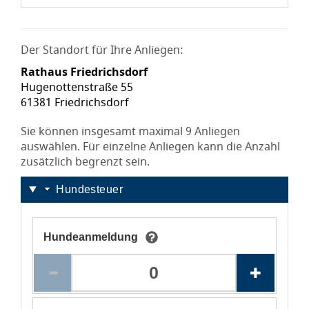
Der Standort für Ihre Anliegen:
Rathaus Friedrichsdorf
Hugenottenstraße 55
61381 Friedrichsdorf
Sie können insgesamt maximal 9 Anliegen
auswählen. Für einzelne Anliegen kann die Anzahl
zusätzlich begrenzt sein.
Hundesteuer
Hundeanmeldung
Tooltip Sie können dieses Anliegen maximal 9 Mal au
0 Anli
Welche Unterlagen werden benötigt?Der Kaufvertrag o
Den Weiter-Schalter der Seite anspringen