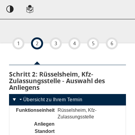
Einstellungen
1
2
3
4
5
6
Schritt 2
von 6
: Rüsselsheim, Kfz-
Zulassungsstelle - Auswahl des
Anliegens
Übersicht zu Ihrem Termin
Funktionseinheit
Rüsselsheim, Kfz-
Zulassungsstelle
Anliegen
noch nicht gesetzt
Standort
noch nicht gesetzt