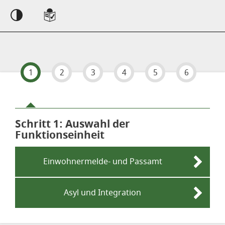
Einstellungen
1
2
3
4
5
6
Schritt 1
von 6
: Auswahl der
Funktionseinheit
Einwohnermelde- und Passamt
Asyl und Integration